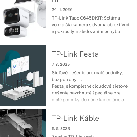
24. 4. 2026
TP‑Link Tapo C645DKIT: Solárna
vonkajšia kamera s dvoma objektívmi
a pokročilým sledovaním pohybu
TP-Link Festa
7. 8. 2025
Sieťové riešenie pre malé podniky,
bez potreby IT.
Festa je kompletné cloudové sieťové
riešenie navrhnuté špeciálne pre
malé podniky, domáce kancelárie a
pokročilých užívateľov.
TP-Link Káble
5. 5. 2023
Značka TP-Link má v