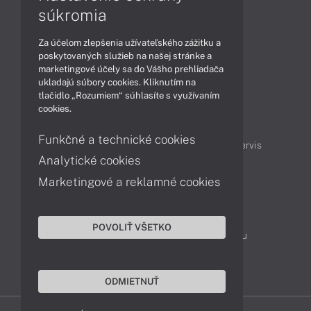
súkromia
Články
Za účelom zlepšenia užívateľského zážitku a
Produkty
Technológie
poskytovaných služieb na našej stránke a
marketingové účely sa do Vášho prehliadača
ukladajú súbory cookies. Kliknutím na
tlačidlo „Rozumiem“ súhlasíte s využívaním
Obsah
cookies.
Projektové ceny
Ako nakupovať
Funkčné a technické cookies
Možnosti doručenia a platby
Podpora a servis
Analytické cookies
Marketingové a reklamné cookies
Kontakty
043 4224 771
Obchodné oddelenie
POVOLIŤ VŠETKO
Servisné oddelenie
Reklamácia tovaru
TeamViewer (vzdialená podpora)
ODMIETNUŤ