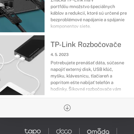
portfóliu množstvo špeciálnych
káblov a redukcií, ktoré sú určené pre
bezproblémové napájanie a spájanie
komponentov siete.
TP-Link Rozbočovače
4. 5. 2023
Potrebujete prenášať dáta, súčasne
napojiť externý disk, USB kľúč,
myšku, klávesnicu, tlačiareň a
popritom ešte nabíjať telefón a
hodinky. Šikovné rozbočovače vám
pomôžu doplniť porty všade kde
potrebujete.