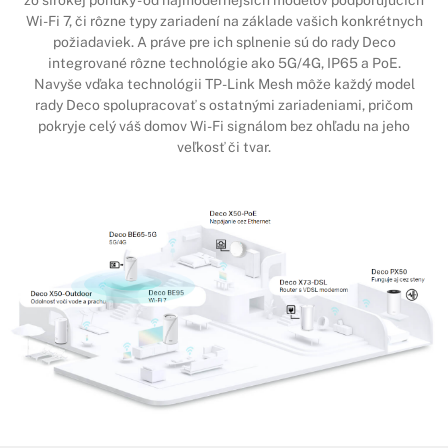
zo širokej ponuky - od najmodernejších modelov podporujúcich
Wi-Fi 7, či rôzne typy zariadení na základe vašich konkrétnych
požiadaviek. A práve pre ich splnenie sú do rady Deco
integrované rôzne technológie ako 5G/4G, IP65 a PoE.
Navyše vďaka technológii TP-Link Mesh môže každý model
rady Deco spolupracovať s ostatnými zariadeniami, pričom
pokryje celý váš domov Wi-Fi signálom bez ohľadu na jeho
veľkosť či tvar.