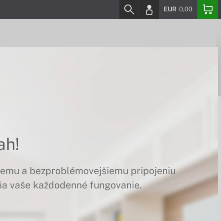
EUR
0,00
ah!
šiemu a bezproblémovejšiemu pripojeniu
šia vaše každodenné fungovanie.