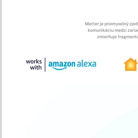
Matter je priemyselný zje
komunikáciu medzi zariad
zmierňuje fragmentá