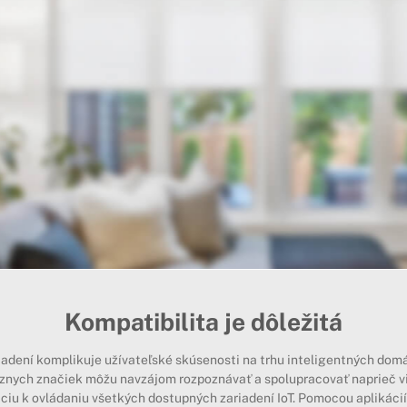
Kompatibilita je dôležitá
iadení komplikuje užívateľské skúsenosti na trhu inteligentných dom
rôznych značiek môžu navzájom rozpoznávať a spolupracovať naprieč v
áciu k ovládaniu všetkých dostupných zariadení IoT. Pomocou aplikác