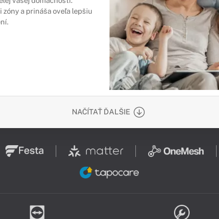
elej vašej domácnosti.
 zóny a prináša oveľa lepšiu
ní.
NAČÍTAŤ ĎALŠIE