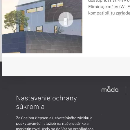
dostupnosť Wi-Fi v c
Eliminuje mŕtve Wi-Fi
kompatibilitu zariade
Nastavenie ochrany
súkromia
Za účelom zlepšenia užívateľského zážitku a
poskytovaných služieb na našej stránke a
marketingové účely sa do Vášho prehliadača