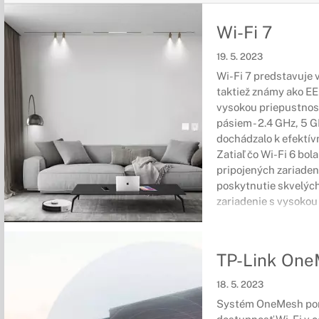
Wi-Fi 7
19. 5. 2023
Wi-Fi 7 predstavuje 
taktiež známy ako EE
vysokou priepustnosť
pásiem - 2.4 GHz, 5 G
dochádzalo k efektív
Zatiaľ čo Wi-Fi 6 bol
pripojených zariadení
poskytnutie skvelých
zariadenie s vysokou
TP-Link On
18. 5. 2023
Systém OneMesh pomô