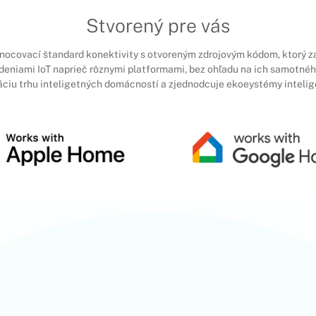
Stvorený pre vás
dnocovací štandard konektivity s otvoreným zdrojovým kódom, ktorý
eniami IoT naprieč rôznymi platformami, bez ohľadu na ich samotnéh
ciu trhu inteligetných domácností a zjednodcuje ekoeystémy inteli