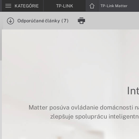
KATEGÓRIE
TP-LINK
TP-Link Matter
Odporúčané články
(
7
)
In
Matter posúva ovládanie domácnosti na
zlepšuje spoluprácu inteligent