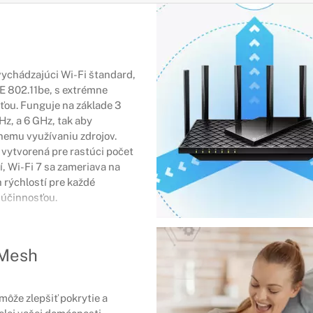
vychádzajúci Wi-Fi štandard,
E 802.11be, s extrémne
ou. Funguje na základe 3
Hz, a 6 GHz, tak aby
nemu využívaniu zdrojov.
a vytvorená pre rastúci počet
, Wi-Fi 7 sa zameriava na
 rýchlostí pre každé
 účinnosťou.
eMesh
že zlepšiť pokrytie a