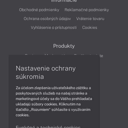
Obchodné podmienky
Reklamačné podmienky
Ochrana osobných údajov
Vrátenie tovaru
Vyhlásenie o prístupnosti
Cookies
Produkty
Routery
Mesh systém
Rozšírenie siete
Cloudové kamery
Smart Home
Nastavenie ochrany
súkromia
Články
Za účelom zlepšenia užívateľského zážitku a
Produkty
Technológie
poskytovaných služieb na našej stránke a
marketingové účely sa do Vášho prehliadača
ukladajú súbory cookies. Kliknutím na
tlačidlo „Rozumiem“ súhlasíte s využívaním
Obsah
cookies.
Projektové ceny
Ako nakupovať
Funkčné a technické cookies