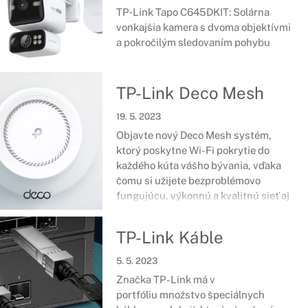
TP‑Link Tapo C645DKIT: Solárna
vonkajšia kamera s dvoma objektívmi
a pokročilým sledovaním pohybu
TP-Link Deco Mesh
19. 5. 2023
Objavte nový Deco Mesh systém,
ktorý poskytne Wi-Fi pokrytie do
každého kúta vášho bývania, vďaka
čomu si užijete bezproblémovo
fungujúcu, výkonnú a kvalitnú sieť aj
v pohodlí vášho domova.
TP-Link Káble
5. 5. 2023
Značka TP-Link má v
portfóliu množstvo špeciálnych