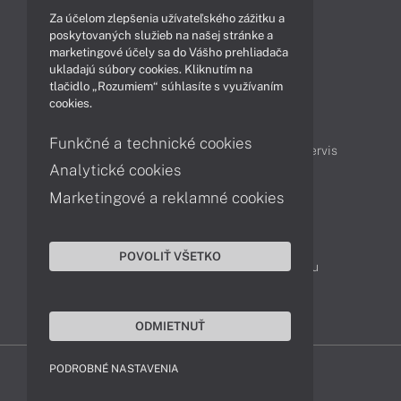
Články
Za účelom zlepšenia užívateľského zážitku a
Produkty
Technológie
poskytovaných služieb na našej stránke a
marketingové účely sa do Vášho prehliadača
ukladajú súbory cookies. Kliknutím na
tlačidlo „Rozumiem“ súhlasíte s využívaním
Obsah
cookies.
Projektové ceny
Ako nakupovať
Funkčné a technické cookies
Možnosti doručenia a platby
Podpora a servis
Analytické cookies
Marketingové a reklamné cookies
Kontakty
043 4224 771
Obchodné oddelenie
POVOLIŤ VŠETKO
Servisné oddelenie
Reklamácia tovaru
TeamViewer (vzdialená podpora)
ODMIETNUŤ
PODROBNÉ NASTAVENIA