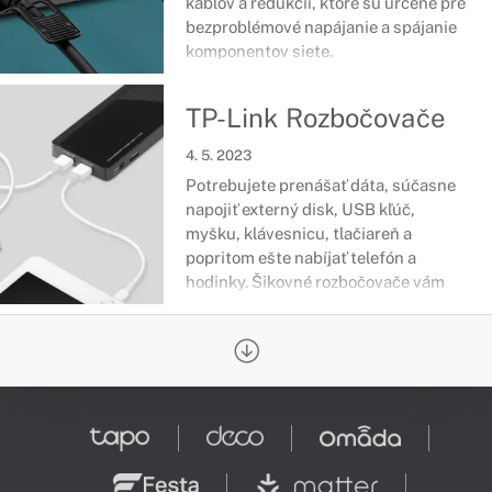
káblov a redukcií, ktoré sú určené pre
bezproblémové napájanie a spájanie
komponentov siete.
TP-Link Rozbočovače
4. 5. 2023
Potrebujete prenášať dáta, súčasne
napojiť externý disk, USB kľúč,
myšku, klávesnicu, tlačiareň a
popritom ešte nabíjať telefón a
hodinky. Šikovné rozbočovače vám
pomôžu doplniť porty všade kde
potrebujete.