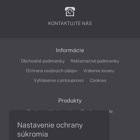
KONTAKTUJTE NÁS
Informácie
Obchodné podmienky
Reklamačné podmienky
Ochrana osobných údajov
Vrátenie tovaru
Vyhlásenie o prístupnosti
Cookies
Produkty
Routery
Mesh systém
Rozšírenie siete
Cloudové kamery
Smart Home
Nastavenie ochrany
súkromia