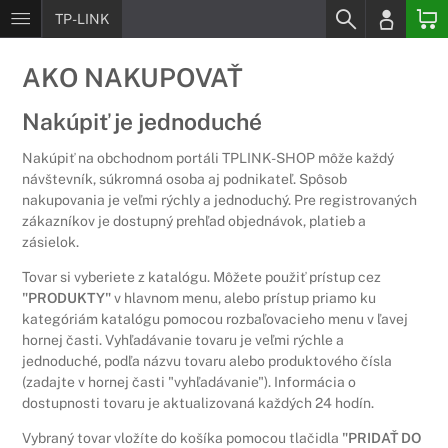
TP-LINK
AKO NAKUPOVAŤ
Nakúpiť je jednoduché
Nakúpiť na obchodnom portáli TPLINK-SHOP môže každý
návštevník, súkromná osoba aj podnikateľ. Spôsob
nakupovania je veľmi rýchly a jednoduchý. Pre registrovaných
zákazníkov je dostupný prehľad objednávok, platieb a
zásielok.
Tovar si vyberiete z katalógu. Môžete použiť prístup cez
"PRODUKTY"
v hlavnom menu, alebo prístup priamo ku
kategóriám katalógu pomocou rozbaľovacieho menu v ľavej
hornej časti. Vyhľadávanie tovaru je veľmi rýchle a
jednoduché, podľa názvu tovaru alebo produktového čísla
(zadajte v hornej časti "vyhľadávanie"). Informácia o
dostupnosti tovaru je aktualizovaná každých 24 hodín.
Vybraný tovar vložíte do košíka pomocou tlačidla
"PRIDAŤ DO