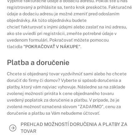
Vyplňte fakturačné údaje a dodaciu adresu. Pokiaľ ste u nás
registrovaný a prihlásite sa, tento krok preskočte. Fakturačné
údaje a dodaciu adresu je možné zmeniť pred odoslaním
objednávky. Ak túto objednávku budete
chcieť fakturovať s inými údajmi alebo zaslať na inú adresu,
ako ste uviedli pri registrácii, zmeňte potrebné údaje v
uvedenom formulári. Pokračovať môžete pomocou
tlačidla
"POKRAČOVAŤ V NÁKUPE"
.
Platba a doručenie
Chcete si objednaný tovar vyzdvihnúť sami alebo ho chcete
doručiť do firmy či domov? Vyberte si spôsob doručenia a
platby, ktorý vám najviac vyhovuje. Následne sa na základe
zvolenej možnosti priráta k cene objednaného tovaru
uvedený poplatok za doručenie a platbu. V prípade, že je
zvolená možnosť označená slovom "ZADARMO", cenu za
doručenie a platbu sa Vám nebudeme účtovať.
PREHĽAD MOŽNOSTÍ DORUČENIA A PLATBY ZA
TOVAR