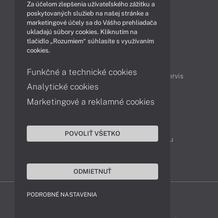
Za účelom zlepšenia užívateľského zážitku a
Produkty
Technológie
poskytovaných služieb na našej stránke a
marketingové účely sa do Vášho prehliadača
ukladajú súbory cookies. Kliknutím na
tlačidlo „Rozumiem“ súhlasíte s využívaním
Obsah
cookies.
Projektové ceny
Ako nakupovať
Funkčné a technické cookies
Možnosti doručenia a platby
Podpora a servis
Analytické cookies
Marketingové a reklamné cookies
Kontakty
043 4224 771
Obchodné oddelenie
POVOLIŤ VŠETKO
Servisné oddelenie
Reklamácia tovaru
TeamViewer (vzdialená podpora)
ODMIETNUŤ
PODROBNÉ NASTAVENIA