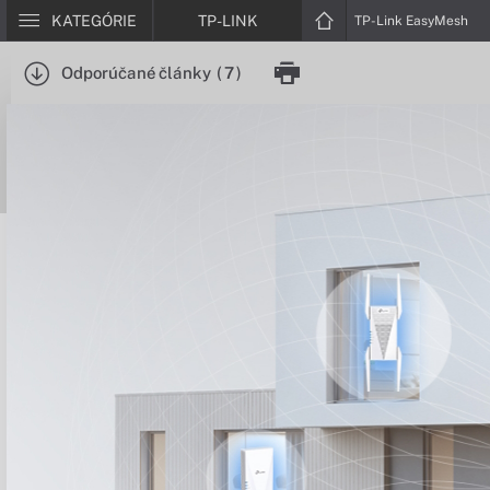
KATEGÓRIE
TP-LINK
TP-Link EasyMesh
Odporúčané články
(
7
)