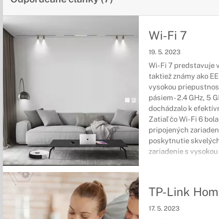
Wi-Fi 7
19. 5. 2023
Wi-Fi 7 predstavuje 
taktiež známy ako EE
vysokou priepustnosť
pásiem - 2.4 GHz, 5 G
dochádzalo k efektív
Zatiaľ čo Wi-Fi 6 bol
pripojených zariadení
poskytnutie skvelých
zariadenie s vysokou
TP-Link Hom
17. 5. 2023