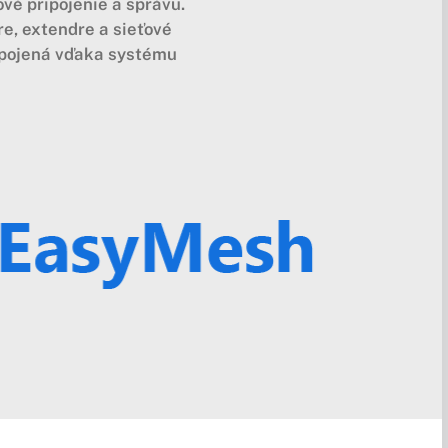
vé pripojenie a správu.
re, extendre a sieťové
apojená vďaka systému