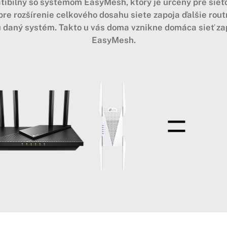
tibilný so systémom EasyMesh, ktorý je určený pre sieťo
e rozšírenie celkového dosahu siete zapoja ďalšie rout
jú daný systém. Takto u vás doma vznikne domáca sieť z
EasyMesh.