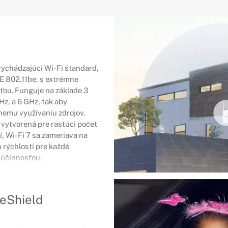
vychádzajúci Wi-Fi štandard,
E 802.11be, s extrémne
ou. Funguje na základe 3
Hz, a 6 GHz, tak aby
nemu využívaniu zdrojov.
a vytvorená pre rastúci počet
, Wi-Fi 7 sa zameriava na
 rýchlostí pre každé
 účinnosťou.
eShield