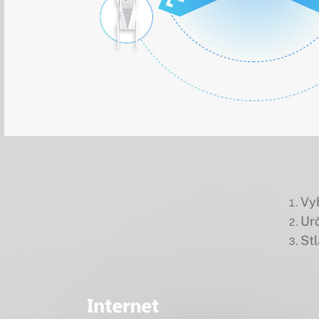
Vyb
Urč
St