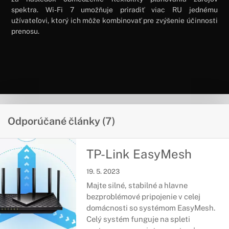
spektra. Wi-Fi 7 umožňuje priradiť viac RU jednému
užívateľovi, ktorý ich môže kombinovať pre zvýšenie účinnosti
prenosu.
Odporúčané články (7)
TP-Link EasyMesh
19. 5. 2023
Majte silné, stabilné a hlavne
bezproblémové pripojenie v celej
domácnosti so systémom EasyMesh.
Celý systém funguje na spleti