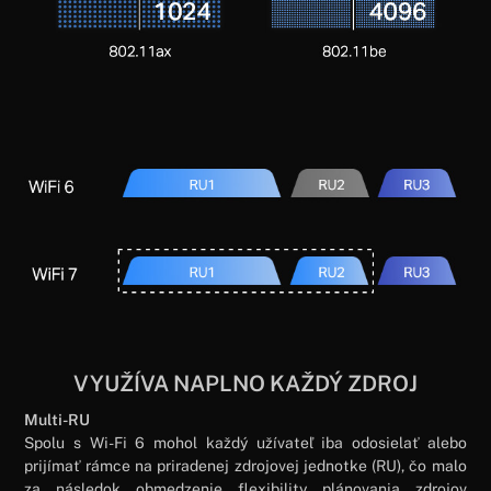
VYUŽÍVA NAPLNO KAŽDÝ ZDROJ
Multi-RU
Spolu s Wi-Fi 6 mohol každý užívateľ iba odosielať alebo
prijímať rámce na priradenej zdrojovej jednotke (RU), čo malo
za následok obmedzenie flexibility plánovania zdrojov