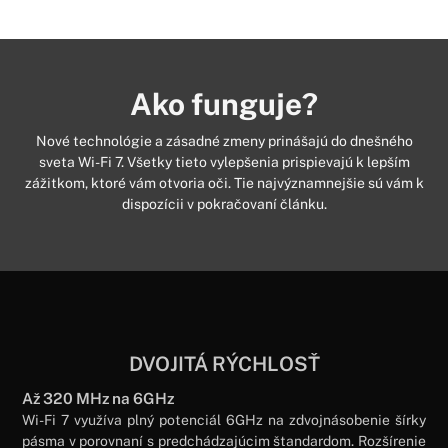
Ako funguje?
Nové technológie a zásadné zmeny prinášajú do dnešného
sveta Wi-Fi 7. Všetky tieto vylepšenia prispievajú k lepším
zážitkom, ktoré vám otvoria oči. Tie najvýznamnejšie sú vám k
dispozícii v pokračovaní článku.
DVOJITÁ RÝCHLOSŤ
Až 320 MHz na 6GHz
Wi-Fi 7 využíva plný potenciál 6GHz na zdvojnásobenie šírky
pásma v porovnaní s predchádzajúcim štandardom. Rozšírenie