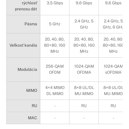
rýchlosť
3,5 Gbps
9,6 Gbps
9,6 Gbps
prenosu dát
2.4 GHz, 5
2.4 GHz, 5
Pásma
5 GHz
GHz
GHz, 6 GHz
20, 40, 80,
20, 40, 80,
20, 40, 80,
Veľkosť kanála
80+80, 160
80+80, 160
80+80, 160
MHz
MHz
MHz
256-QAM
1024-QAM
1024-QAM
Modulácia
OFDM
OFDMA
sOFDMA
4×4 MIMO
8×8 UL/DL
8×8 UL/DL
MIMO
DL MIMO
MU-MIMO
MU-MIMO
RU
-
RU
RU
MAC
-
-
-