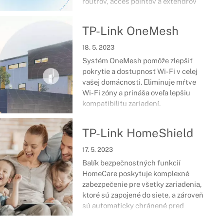
routrov, acces pointov a extendrov
pre ešte väčšiu flexibilitu a
prístupnosť siete.
TP-Link OneMesh
18. 5. 2023
Systém OneMesh pomôže zlepšiť
pokrytie a dostupnosť Wi-Fi v celej
vašej domácnosti. Eliminuje mŕtve
Wi-Fi zóny a prináša oveľa lepšiu
kompatibilitu zariadení.
TP-Link HomeShield
17. 5. 2023
Balík bezpečnostných funkcií
HomeCare poskytuje komplexné
zabezpečenie pre všetky zariadenia,
ktoré sú zapojené do siete, a zároveň
sú automaticky chránené pred
hrozbami online sveta.