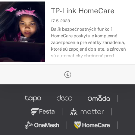
TP-Link HomeCare
17. 5. 2023
Balík bezpečnostných funkcií
HomeCare poskytuje komplexné
zabezpečenie pre všetky zariadenia,
ktoré sú zapojené do siete, a zároveň
sú automaticky chránené pred
hrozbami online sveta.