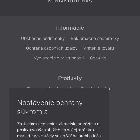
KONTAKTUJTE NÁS
Informácie
Obchodné podmienky
Reklamačné podmienky
Ochrana osobných údajov
Vrátenie tovaru
Vyhlásenie o prístupnosti
Cookies
Produkty
Routery
Mesh systém
Rozšírenie siete
Cloudové kamery
Smart Home
Nastavenie ochrany
súkromia
Články
Za účelom zlepšenia užívateľského zážitku a
Produkty
Technológie
poskytovaných služieb na našej stránke a
marketingové účely sa do Vášho prehliadača