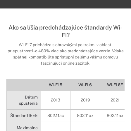
Ako sa líšia predchádzajúce štandardy Wi-
Fi?
Wi-Fi 7 prichádza s obrovskými pokrokmi v oblasti
priepustnosti - o 480% viac ako predchádzajúce verzie. Vďaka
spätnej kompatibilite sprístupní celému vášmu domovu
fascinujúci online zážitok.
Wi-Fi 5
Wi-Fi 6
Wi-Fi 6E
Dátum
2013
2019
2021
spustenia
Štandard IEEE
802.11ac
802.11ax
802.11ax
Maximálna