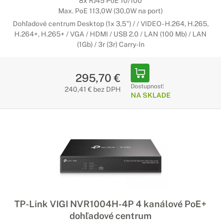
8x RJ45 PoE 10/100
Max. PoE 113,0W (30,0W na port)
Dohľadové centrum Desktop (1x 3,5") / / VIDEO - H.264, H.265,
H.264+, H.265+ / VGA / HDMI / USB 2.0 / LAN (100 Mb) / LAN
(1Gb) / 3r (3r) Carry-In
295,70 €
Dostupnosť:
240,41 € bez DPH
NA SKLADE
TP-Link VIGI NVR1004H-4P 4 kanálové PoE+
dohľadové centrum