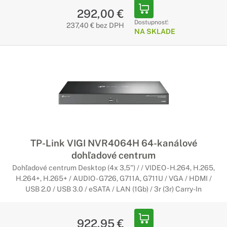
292,00 €
Dostupnosť:
237,40 € bez DPH
NA SKLADE
TP-Link VIGI NVR4064H 64-kanálové
dohľadové centrum
Dohľadové centrum Desktop (4x 3,5") / / VIDEO - H.264, H.265,
H.264+, H.265+ / AUDIO - G726, G711A, G711U / VGA / HDMI /
USB 2.0 / USB 3.0 / eSATA / LAN (1Gb) / 3r (3r) Carry-In
922,95 €