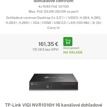
dohľadové centrum
4x RJ45 PoE 10/100
Max. PoE 53,0W (30,0W na port)
Dohľadové centrum Desktop (1x 3,5") / / VIDEO - H.264, H.265,
H.264+, H.265+ / VGA / HDMI / USB 2.0 / LAN (100 Mb) / 3r (3r)
Carry-In
161,35 €
Dostupnosť:
131,18 € bez DPH
NA SKLADE
TP-Link VIGI NVR1016H 16 kanálové dohľadové