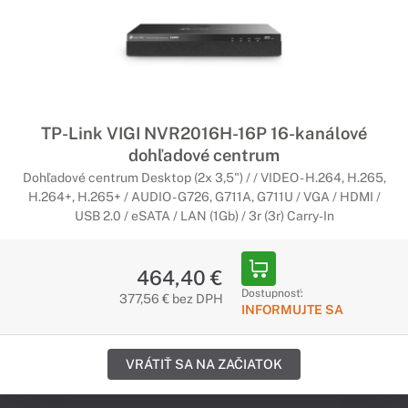
TP-Link VIGI NVR2016H-16P 16-kanálové
dohľadové centrum
Dohľadové centrum Desktop (2x 3,5") / / VIDEO - H.264, H.265,
H.264+, H.265+ / AUDIO - G726, G711A, G711U / VGA / HDMI /
USB 2.0 / eSATA / LAN (1Gb) / 3r (3r) Carry-In
464,40 €
Dostupnosť:
377,56 € bez DPH
INFORMUJTE SA
VRÁTIŤ SA NA ZAČIATOK