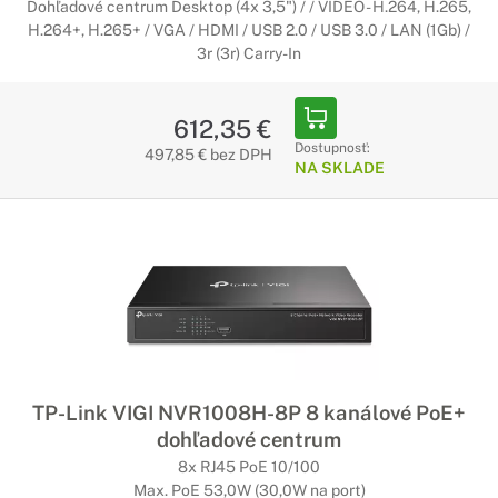
Dohľadové centrum Desktop (4x 3,5") / / VIDEO - H.264, H.265,
H.264+, H.265+ / VGA / HDMI / USB 2.0 / USB 3.0 / LAN (1Gb) /
3r (3r) Carry-In
612,35 €
Dostupnosť:
497,85 € bez DPH
NA SKLADE
TP-Link VIGI NVR1008H-8P 8 kanálové PoE+
dohľadové centrum
8x RJ45 PoE 10/100
Max. PoE 53,0W (30,0W na port)