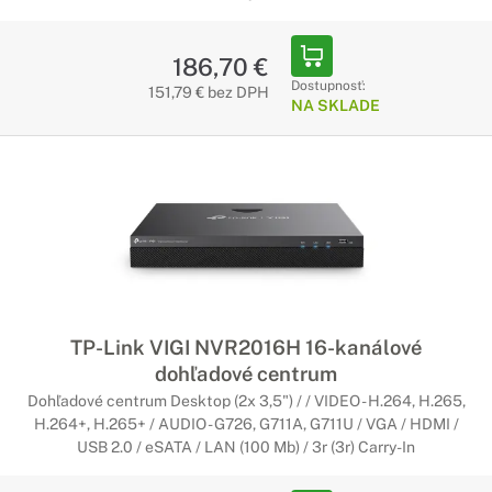
186,70 €
Dostupnosť:
151,79 € bez DPH
NA SKLADE
TP-Link VIGI NVR2016H 16-kanálové
dohľadové centrum
Dohľadové centrum Desktop (2x 3,5") / / VIDEO - H.264, H.265,
H.264+, H.265+ / AUDIO - G726, G711A, G711U / VGA / HDMI /
USB 2.0 / eSATA / LAN (100 Mb) / 3r (3r) Carry-In