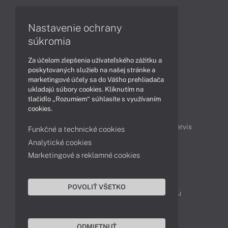
Cloudové kamery
Smart Home
Nastavenie ochrany
súkromia
Články
Za účelom zlepšenia užívateľského zážitku a
Produkty
Technológie
poskytovaných služieb na našej stránke a
marketingové účely sa do Vášho prehliadača
ukladajú súbory cookies. Kliknutím na
Obsah
tlačidlo „Rozumiem“ súhlasíte s využívaním
cookies.
Projektové ceny
Ako nakupovať
Možnosti doručenia a platby
Podpora a servis
Funkčné a technické cookies
Analytické cookies
Marketingové a reklamné cookies
Kontakty
043 4224 771
Obchodné oddelenie
POVOLIŤ VŠETKO
Servisné oddelenie
Reklamácia tovaru
TeamViewer (vzdialená podpora)
ODMIETNUŤ